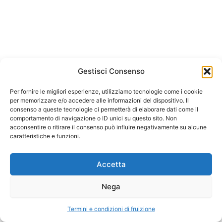
Consulenza e Collaborazione
parte 1 – Di Roberto
LonghinCopia
Consulenza e Collaborazione
parte 2 – Di Roberto
Arianto srl
Gestisci Consenso
LonghinCopia
Corso Trieste 175, 00198 Roma
Per fornire le migliori esperienze, utilizziamo tecnologie come i cookie
C.F. e P.IVA 05874641003
La Gestione dello Studio – Di
per memorizzare e/o accedere alle informazioni del dispositivo. Il
consenso a queste tecnologie ci permetterà di elaborare dati come il
Loris VignoliCopia
REA 933478 Roma
comportamento di navigazione o ID unici su questo sito. Non
acconsentire o ritirare il consenso può influire negativamente su alcune
Capitale 10.0000 euro i.v
caratteristiche e funzioni.
La Valutazione dello Studio
parte 1 – Di Loris VignoliCopia
Termini e condizioni di fruizione
Accetta
La Valutazione dello Studio
parte 2 – Di Loris VignoliCopia
Nega
Arianto srl Copyright © 2026
Il Personal Brand – Di Antonio
Termini e condizioni di fruizione
Precedente
Prossimo
PellicciaCopia