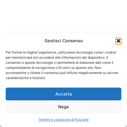
La Gestione dello Studio – Di
Loris VignoliCopia
La Valutazione dello Studio
Arianto srl
parte 1 – Di Loris VignoliCopia
Gestisci Consenso
Corso Trieste 175, 00198 Roma
La Valutazione dello Studio
Per fornire le migliori esperienze, utilizziamo tecnologie come i cookie
C.F. e P.IVA 05874641003
per memorizzare e/o accedere alle informazioni del dispositivo. Il
parte 2 – Di Loris VignoliCopia
consenso a queste tecnologie ci permetterà di elaborare dati come il
REA 933478 Roma
comportamento di navigazione o ID unici su questo sito. Non
Il Personal Brand – Di Antonio
acconsentire o ritirare il consenso può influire negativamente su alcune
Capitale 10.0000 euro i.v
caratteristiche e funzioni.
PellicciaCopia
Termini e condizioni di fruizione
La Geolocalizzazione – Di
Accetta
Antonio PellicciaCopia
Nega
Arianto srl Copyright © 2026
Analisi Strategica FDOM – Di
Termini e condizioni di fruizione
Antonio PellicciaCopia
Precedente
Prossimo