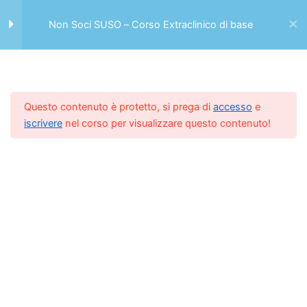
Vai
Antonio
al
Non Soci SUSO – Corso Extraclinico di base
PellicciaCopiaCopiaCopia
Menu
contenuto
Analisi Strategica FDOM – Di
Antonio
Home -> Casa
Tariffe
PellicciaCopiaCopiaCopia
Questo contenuto è protetto, si prega di
accesso
e
Non Soci SUSO – Corso Extraclinico di base
iscrivere
nel corso per visualizzare questo contenuto!
CRM e ROI parte 1 – Di Antonio
PellicciaCopiaCopiaCopia
CRM e ROI parte 2 – Di Antonio
PellicciaCopiaCopiaCopia
Il Controllo di Gestione: una
plancia di comando per
prendere le decisioni – Di
Andrea
FacincaniCopiaCopiaCopia