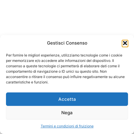
Il budget: strumento
indispensabile del controllo di
gestione dello studio
odontoiatrico – Di Andrea
Arianto srl
FacincaniCopiaCopiaCopia
Gestisci Consenso
Corso Trieste 175, 00198 Roma
La produttività effettiva e
Per fornire le migliori esperienze, utilizziamo tecnologie come i cookie
C.F. e P.IVA 05874641003
per memorizzare e/o accedere alle informazioni del dispositivo. Il
potenziale dello studio
consenso a queste tecnologie ci permetterà di elaborare dati come il
odontoiatrico – Di Andrea
REA 933478 Roma
comportamento di navigazione o ID unici su questo sito. Non
FacincaniCopiaCopiaCopia
acconsentire o ritirare il consenso può influire negativamente su alcune
Capitale 10.0000 euro i.v
caratteristiche e funzioni.
Controllo di gestione: lo
Termini e condizioni di fruizione
strumento indispensabile nei
Accetta
processi decisionali manageriali
– Di Andrea
Nega
Arianto srl Copyright © 2026
FacincaniCopiaCopiaCopia
Termini e condizioni di fruizione
Precedente
Prossimo
Il bilancio di esercizio come