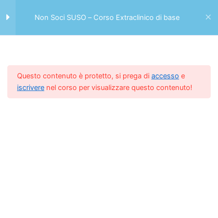
Vai
Il Personal Brand – Di Antonio
al
Non Soci SUSO – Corso Extraclinico di base
PellicciaCopiaCopiaCopia
Menu
contenuto
La Geolocalizzazione – Di
Antonio
Home -> Casa
Tariffe
PellicciaCopiaCopiaCopia
Questo contenuto è protetto, si prega di
accesso
e
Non Soci SUSO – Corso Extraclinico di base
iscrivere
nel corso per visualizzare questo contenuto!
Analisi Strategica FDOM – Di
Antonio
PellicciaCopiaCopiaCopia
CRM e ROI parte 1 – Di Antonio
PellicciaCopiaCopiaCopia
CRM e ROI parte 2 – Di Antonio
PellicciaCopiaCopiaCopia
Il Controllo di Gestione: una