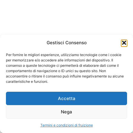
plancia di comando per
prendere le decisioni – Di
Andrea
FacincaniCopiaCopiaCopia
Arianto srl
Il budget: strumento
Gestisci Consenso
indispensabile del controllo di
Corso Trieste 175, 00198 Roma
gestione dello studio
Per fornire le migliori esperienze, utilizziamo tecnologie come i cookie
C.F. e P.IVA 05874641003
per memorizzare e/o accedere alle informazioni del dispositivo. Il
odontoiatrico – Di Andrea
consenso a queste tecnologie ci permetterà di elaborare dati come il
FacincaniCopiaCopiaCopia
REA 933478 Roma
comportamento di navigazione o ID unici su questo sito. Non
acconsentire o ritirare il consenso può influire negativamente su alcune
Capitale 10.0000 euro i.v
caratteristiche e funzioni.
La produttività effettiva e
potenziale dello studio
Termini e condizioni di fruizione
odontoiatrico – Di Andrea
Accetta
FacincaniCopiaCopiaCopia
Nega
Arianto srl Copyright © 2026
Controllo di gestione: lo
strumento indispensabile nei
Termini e condizioni di fruizione
Precedente
Prossimo
processi decisionali manageriali