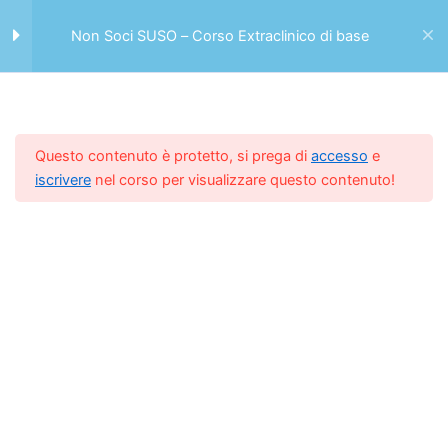
Andrea
Vai
FacincaniCopiaCopiaCopia
al
Non Soci SUSO – Corso Extraclinico di base
Menu
10 Minuti
contenuto
Il budget – Di Andrea
FacincaniCopiaCopiaCopia
Home -> Casa
Tariffe
10 Minuti
Questo contenuto è protetto, si prega di
accesso
e
Non Soci SUSO – Corso Extraclinico di base
iscrivere
nel corso per visualizzare questo contenuto!
La Redditività – Di Andrea
FacincaniCopiaCopiaCopia
Il Costo Orario della poltrona
odontoiatrica – Di Andrea
FacincaniCopiaCopiaCopia
L’apertura dello studio
odontoiatrico -Di Roberto
LonghinCopiaCopiaCopia