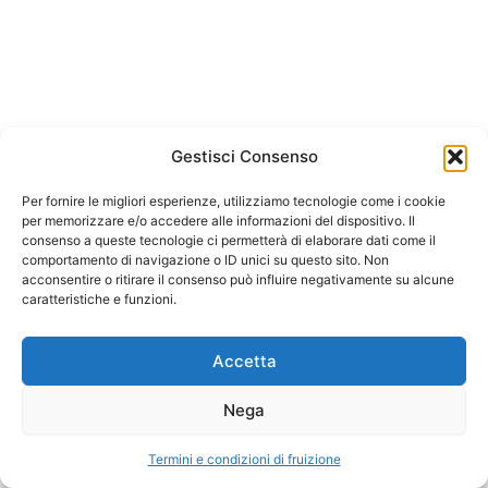
Consulenza e Collaborazione
parte 1 – Di Roberto
LonghinCopiaCopiaCopia
Consulenza e Collaborazione
parte 2 – Di Roberto
Arianto srl
Gestisci Consenso
LonghinCopiaCopiaCopia
Corso Trieste 175, 00198 Roma
Per fornire le migliori esperienze, utilizziamo tecnologie come i cookie
C.F. e P.IVA 05874641003
La Gestione dello Studio – Di
per memorizzare e/o accedere alle informazioni del dispositivo. Il
consenso a queste tecnologie ci permetterà di elaborare dati come il
Loris VignoliCopiaCopiaCopia
REA 933478 Roma
comportamento di navigazione o ID unici su questo sito. Non
acconsentire o ritirare il consenso può influire negativamente su alcune
Capitale 10.0000 euro i.v
caratteristiche e funzioni.
La Valutazione dello Studio
parte 1 – Di Loris
Termini e condizioni di fruizione
VignoliCopiaCopiaCopia
Accetta
La Valutazione dello Studio
Nega
Arianto srl Copyright © 2026
parte 2 – Di Loris
VignoliCopiaCopiaCopia
Termini e condizioni di fruizione
Precedente
Prossimo