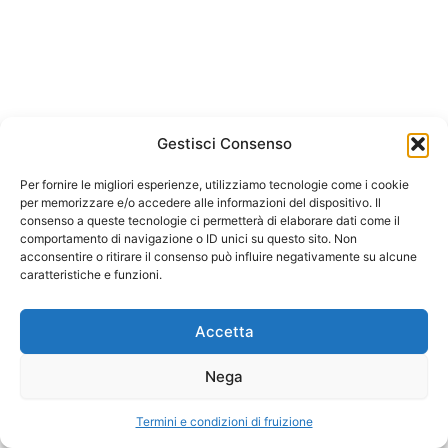
Analisi Strategica FDOM – Di
Antonio
PellicciaCopiaCopiaCopia
CRM e ROI parte 1 – Di Antonio
Arianto srl
PellicciaCopiaCopiaCopia
Gestisci Consenso
Corso Trieste 175, 00198 Roma
CRM e ROI parte 2 – Di Antonio
Per fornire le migliori esperienze, utilizziamo tecnologie come i cookie
C.F. e P.IVA 05874641003
per memorizzare e/o accedere alle informazioni del dispositivo. Il
PellicciaCopiaCopiaCopia
consenso a queste tecnologie ci permetterà di elaborare dati come il
REA 933478 Roma
comportamento di navigazione o ID unici su questo sito. Non
Il Controllo di Gestione: una
acconsentire o ritirare il consenso può influire negativamente su alcune
Capitale 10.0000 euro i.v
caratteristiche e funzioni.
plancia di comando per
prendere le decisioni – Di
Termini e condizioni di fruizione
Andrea
Accetta
FacincaniCopiaCopiaCopia
Nega
Arianto srl Copyright © 2026
Il budget: strumento
indispensabile del controllo di
Termini e condizioni di fruizione
Precedente
Prossimo
gestione dello studio