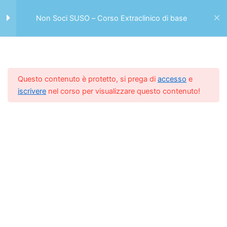
Vai
La Gestione dello Studio – Di
al
Non Soci SUSO – Corso Extraclinico di base
Loris VignoliCopiaCopiaCopia
Menu
contenuto
La Valutazione dello Studio
parte 1 – Di Loris
Home -> Casa
Tariffe
VignoliCopiaCopiaCopia
Questo contenuto è protetto, si prega di
accesso
e
Non Soci SUSO – Corso Extraclinico di base
iscrivere
nel corso per visualizzare questo contenuto!
La Valutazione dello Studio
parte 2 – Di Loris
VignoliCopiaCopiaCopia
Il Personal Brand – Di Antonio
PellicciaCopiaCopiaCopia
La Geolocalizzazione – Di
Antonio
PellicciaCopiaCopiaCopia