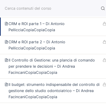
Vai
Analisi Strategica FDOM – Di Antonio
al
PellicciaCopiaCopiaCopia
contenuto
CRM e ROI parte 1 – Di Antonio
PellicciaCopiaCopiaCopia
Home -> Casa
Tariffe
Non Soci SUSO – Corso Extra
CRM e ROI parte 2 – Di Antonio
PellicciaCopiaCopiaCopia
Il Controllo di Gestione: una plancia di comando
per prendere le decisioni – Di Andrea
FacincaniCopiaCopiaCopia
Il budget: strumento indispensabile del controllo di
gestione dello studio odontoiatrico – Di Andrea
FacincaniCopiaCopiaCopia