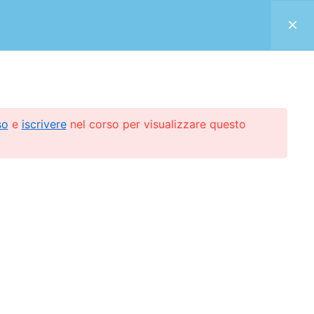
Home
Docenti
Registrazione
Profilo
so
e
iscrivere
nel corso per visualizzare questo