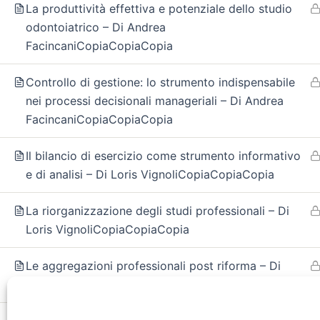
La produttività effettiva e potenziale dello studio
odontoiatrico – Di Andrea
FacincaniCopiaCopiaCopia
Controllo di gestione: lo strumento indispensabile
nei processi decisionali manageriali – Di Andrea
FacincaniCopiaCopiaCopia
Il bilancio di esercizio come strumento informativo
e di analisi – Di Loris VignoliCopiaCopiaCopia
La riorganizzazione degli studi professionali – Di
Arianto srl
Loris VignoliCopiaCopiaCopia
Corso Trieste 175, 00198 Ro
Le aggregazioni professionali post riforma – Di
C.F. e P.IVA 05874641003
Loris VignoliCopiaCopiaCopia
REA 933478 Roma
Capitale 10.0000 euro i.v